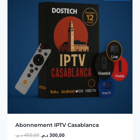
Abonnement IPTV Casablanca
Le
Le
د.م.
450,00
د.م.
300,00