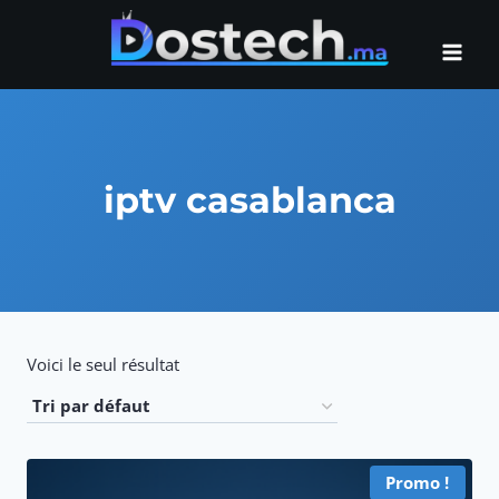
Aller
au
contenu
iptv casablanca
Voici le seul résultat
Promo !