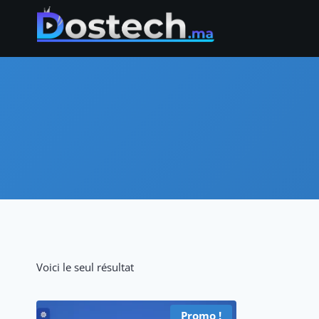
Aller
au
contenu
Voici le seul résultat
Promo !