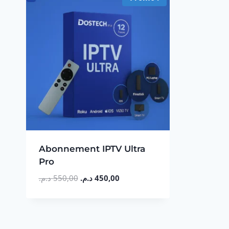
Abonnement IPTV Ultra
Pro
Le
Le
د.م.
550,00
د.م.
450,00
prix
prix
initial
actuel
était :
est :
550,00 د.م..
450,00 د.م..