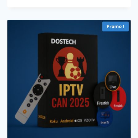
prix
prix
initial
actuel
était :
est :
350,00 د.م..
500,00 د.م..
Promo !