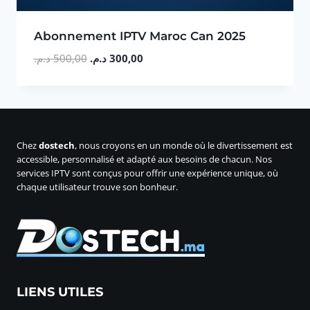
Abonnement IPTV Maroc Can 2025
Le
Le
د.م.
500,00
د.م.
300,00
prix
prix
initial
actuel
était :
est :
300,00 د.م..
500,00 د.م..
Chez
dostech
, nous croyons en un monde où le divertissement est
accessible, personnalisé et adapté aux besoins de chacun. Nos
services IPTV sont conçus pour offrir une expérience unique, où
chaque utilisateur trouve son bonheur.
LIENS UTILES