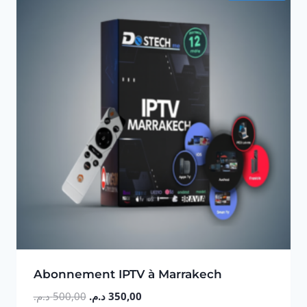
Abonnement IPTV à Marrakech
Le
Le
د.م.
500,00
د.م.
350,00