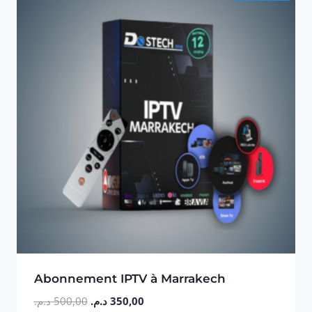
Abonnement IPTV à Marrakech
Le
Le
د.م.
500,00
د.م.
350,00