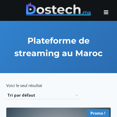
Aller
au
contenu
Plateforme de
streaming au Maroc
Voici le seul résultat
Promo !