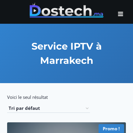
Aller
au
contenu
Service IPTV à
Marrakech
Voici le seul résultat
Promo !