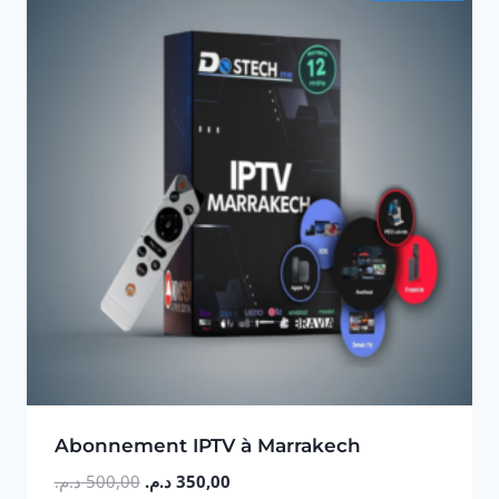
Abonnement IPTV à Marrakech
Le
Le
د.م.
500,00
د.م.
350,00