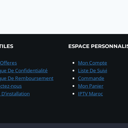
TILES
ESPACE PERSONNALI
Offeres
Mon Compte
ique De Confidentialité
Liste De Suivi
ique De Remboursement
Commande
ctez-nous
Mon Panier
D’installation
IPTV Maroc