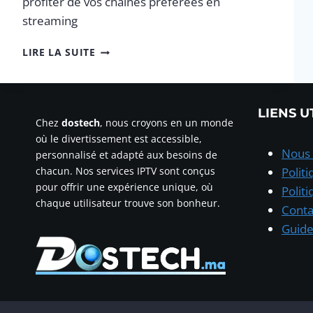
profiter de vos chaînes préférées en
streaming
COMMENT
LIRE LA SUITE
INSTALLER
IPTV
SMARTERS
PRO
LIENS U
2025
Chez
dostech
, nous croyons en un monde
où le divertissement est accessible,
Nous 
personnalisé et adapté aux besoins de
chacun. Nos services IPTV sont conçus
Polit
pour offrir une expérience unique, où
Polit
chaque utilisateur trouve son bonheur.
Conta
Guide 