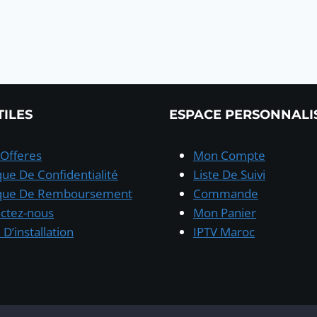
TILES
ESPACE PERSONNALI
Offeres
Mon Compte
ique De Confidentialité
Liste De Suivi
ique De Remboursement
Commande
ctez-nous
Mon Panier
D’installation
IPTV Maroc