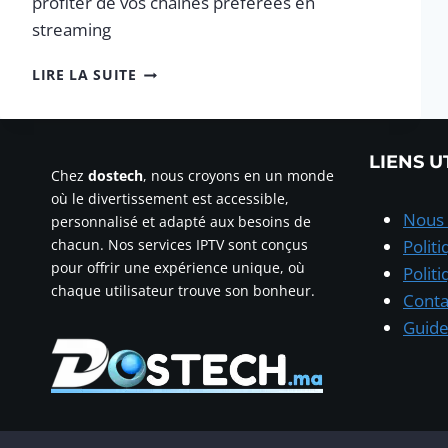
profiter de vos chaînes préférées en
streaming
COMMENT
LIRE LA SUITE
INSTALLER
IPTV
SMARTERS
PRO
LIENS U
2025
Chez
dostech
, nous croyons en un monde
où le divertissement est accessible,
Nous 
personnalisé et adapté aux besoins de
chacun. Nos services IPTV sont conçus
Polit
pour offrir une expérience unique, où
Polit
chaque utilisateur trouve son bonheur.
Conta
Guide 